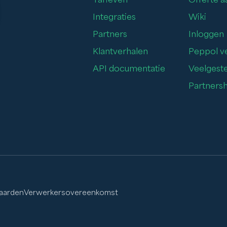
Integraties
Wiki
Partners
Inloggen
Klantverhalen
Peppol ve
API documentatie
Veelgest
Partnersh
aarden
Verwerkersovereenkomst