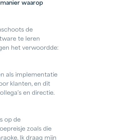
e manier waarop
imschoots de
tware te leren
ngen het verwoordde:
n als implementatie
or klanten, en dit
llega’s en directie.
ls op de
oepreisje zoals die
raoke. Ik draag mijn