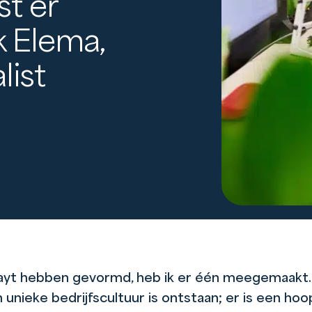
st er
k Elema,
list
Payt hebben gevormd, heb ik er één meegemaakt. I
unieke bedrijfscultuur is ontstaan; er is een hoop