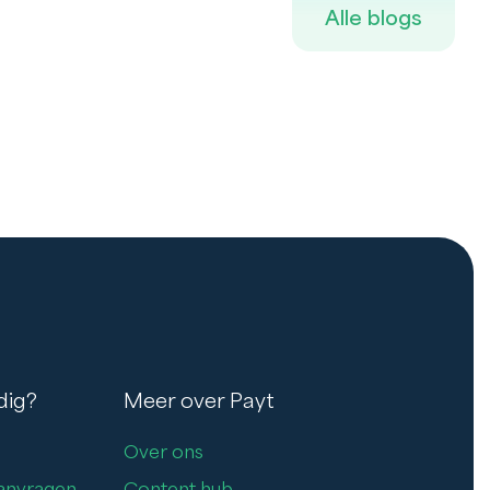
Alle blogs
dig?
Meer over Payt
Over ons
aanvragen
Content hub