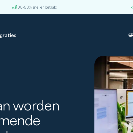
30-50% sneller betaald
graties
kan worden
omende