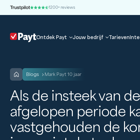
1200+ reviews
Ontdek Payt
Jouw bedrijf
Tarieven
Inte
blogs
Mark Payt 10 jaar
Als de insteek van de
afgelopen periode 
vastgehouden de k