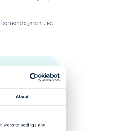
 komende jaren, ziet
begeleidt nieuwe
About
e. Hij is
r website settings and