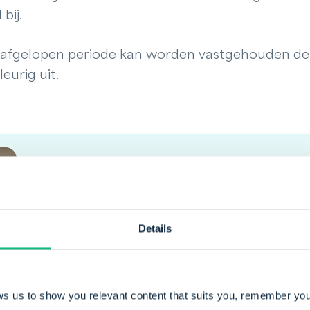
bij.
e afgelopen periode kan worden vastgehouden de
eurig uit.
Door Mark Elema
Mark is implementatiespecialist bij Payt. Hij 
Details
klanten in het implementeren van onze softwar
behulpzaam en denkt altijd in oplossingen.
ws us to show you relevant content that suits you, remember you