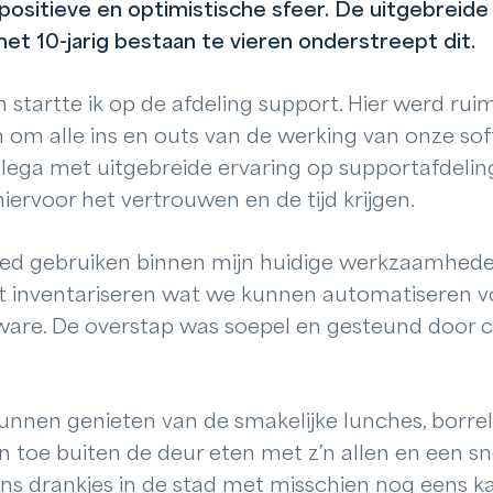
n positieve en optimistische sfeer. De uitgebreid
et 10-jarig bestaan te vieren onderstreept dit.
 startte ik op de afdeling support. Hier werd ru
om alle ins en outs van de werking van onze sof
llega met uitgebreide ervaring op supportafdeli
iervoor het vertrouwen en de tijd krijgen.
oed gebruiken binnen mijn huidige werkzaamhede
et inventariseren wat we kunnen automatiseren vo
tware. De overstap was soepel en gesteund door co
kunnen genieten van de smakelijke lunches, borre
n toe buiten de deur eten met z’n allen en een sn
ens drankjes in de stad met misschien nog eens ka