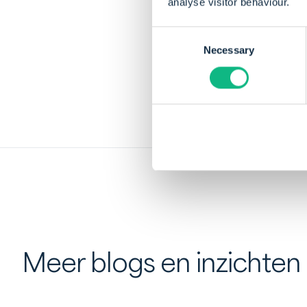
analyse visitor behaviour.
Deel dit artikel
Consent
Necessary
Selection
Meer blogs en inzichten