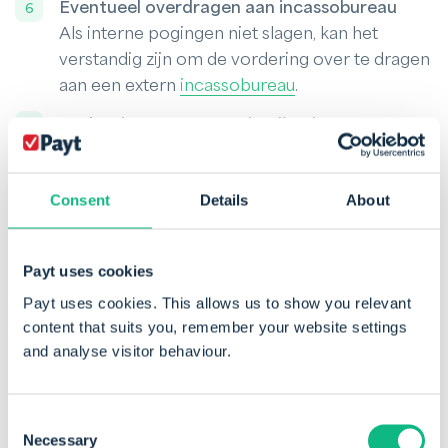
Eventueel overdragen aan incassobureau
Als interne pogingen niet slagen, kan het
verstandig zijn om de vordering over te dragen
aan een extern
incassobureau
.
Evaluatie en procesoptimalisatie
Analyseer de resultaten van je
debiteurenbeheer en pas het proces aan waar
Consent
Details
About
nodig om in de toekomst sneller en efficiënter
te innen.
Payt uses cookies
Payt uses cookies. This allows us to show you relevant
content that suits you, remember your website settings
and analyse visitor behaviour.
Consent
Necessary
Selection