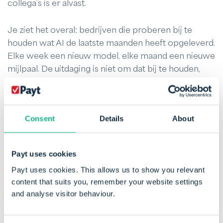
collega’s is er alvast.
Je ziet het overal: bedrijven die proberen bij te
houden wat AI de laatste maanden heeft opgeleverd.
Elke week een nieuw model, elke maand een nieuwe
mijlpaal. De uitdaging is niet om dat bij te houden,
maar om te bepalen wat echt waardevol is voor je
klant. Daar ligt de focus bij Payt — niet de nieuwste
techniek omarmen omdat het kan, maar bouwen
Consent
Details
About
wat werkt.
Tegelijk is het duidelijk dat het product zelf ook zal
Payt uses cookies
veranderen. AI-ontwikkelingen gaan snel, en klanten
Payt uses cookies. This allows us to show you relevant
verwachten meer flexibiliteit — niet alleen een
content that suits you, remember your website settings
softwarepakket dat doet wat het doet, maar een
and analyse visitor behaviour.
dienst die meebeweegt met hun behoeften. De stap
van puur softwareproduct naar SaaS is geen keuze