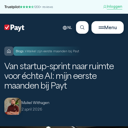
Inloggen
1200+ reviews
Menu
NL
blogs
Maikel zijn eerste maanden bij Payt
Van startup-sprint naar ruimte
voor échte AI: mijn eerste
maanden bij Payt
Maikel Withagen
2 april 2026