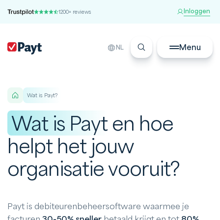
Inloggen
1200+ reviews
Menu
NL
Wat is Payt?
Wat is Payt
en hoe
helpt het jouw
organisatie vooruit?
Payt is debiteurenbeheersoftware waarmee je
facturen
30-50% sneller
betaald krijgt en tot
80%