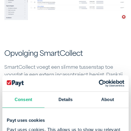
Opvolging SmartCollect
SmartCollect voegt een slimme tussenstap toe
voordat je een extern incassotraject begint. Dankzij
geautomatiseerde workflows en klantvriendelijke
communicatie in de herinneringen wordt gemiddeld
65% van de openstaande facturen alsnog betaald,
Consent
Details
About
volledig in eigen beheer en conform de regels. Dit
vermindert frictie en voorkomt reputatieschade. We
bieden dit aan voor € 19,95 per opdracht.
Payt uses cookies
Payt uses cookies. This allows us to show you relevant