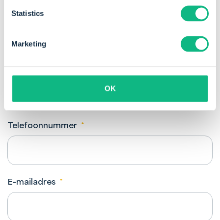
Achternaam
*
Statistics
Marketing
Bedrijfsnaam
*
OK
Telefoonnummer
*
E-mailadres
*