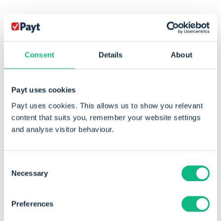
Stuur ons een
bericht
Consent
Details
About
Heb je vragen over onze software? Vul onderstaand
formulier in en we nemen zo snel mogelijk contact
met je op.
Payt uses cookies
Payt uses cookies. This allows us to show you relevant
Heb je een vraag over een ontvangen rekening?
content that suits you, remember your website settings
Voor een snelle afhandeling van je vraag raden wij je
and analyse visitor behaviour.
aan om direct contact op te nemen met het bedrijf
waar je de rekening van hebt ontvangen.
Consent
Necessary
Selection
Voornaam
*
Preferences