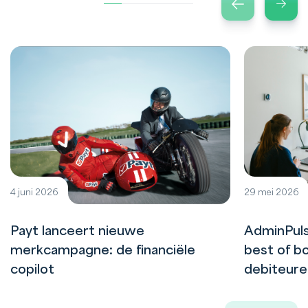
4 juni 2026
29 mei 2026
Payt lanceert nieuwe
AdminPuls
merkcampagne: de financiële
best of bo
copilot
debiteur