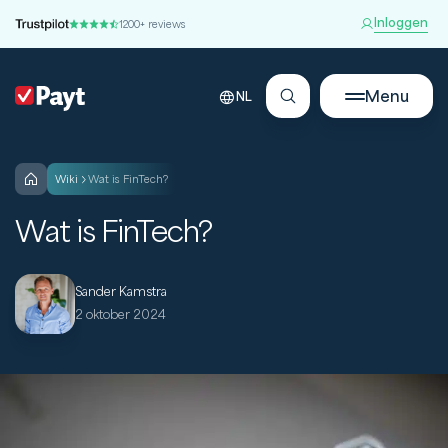
Inloggen
1200+ reviews
Menu
NL
wiki
Wat is FinTech?
Wat is FinTech?
Sander Kamstra
2 oktober 2024