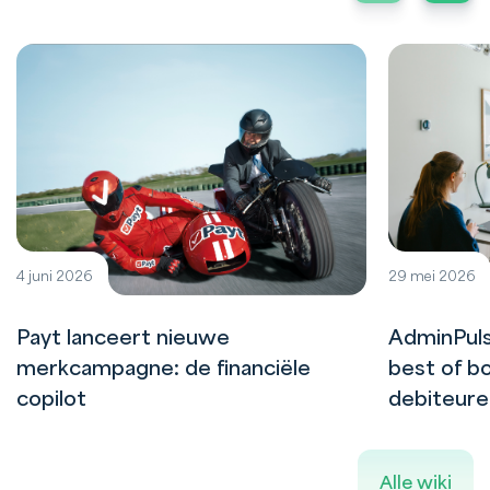
4 juni 2026
29 mei 2026
Payt lanceert nieuwe
AdminPuls
merkcampagne: de financiële
best of bo
copilot
debiteur
Alle wiki