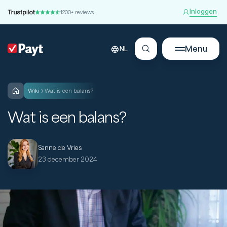
Inloggen
1200+ reviews
Menu
NL
wiki
Wat is een balans?
Wat is een balans?
Sanne de Vries
23 december 2024