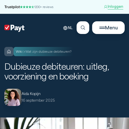
Inloggen
1200+ reviews
Menu
NL
wiki
Wat zijn dubieuze debiteuren?
Dubieuze debiteuren: uitleg,
voorziening en boeking
Aida Kopijn
16 september 2025