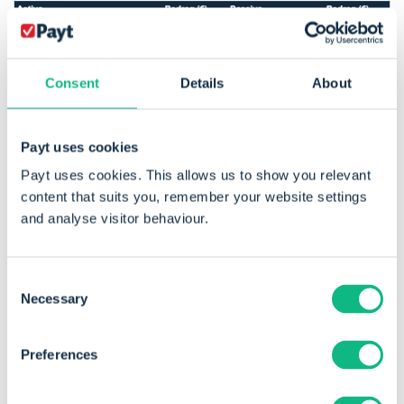
Consent
Details
About
Payt uses cookies
Wanneer later duidelijk wordt dat de debiteur echt
Payt uses cookies. This allows us to show you relevant
content that suits you, remember your website settings
niet zal betalen, moet je dit verlies niet opnieuw in je
and analyse visitor behaviour.
resultaat verwerken. In dat geval schrijf je de factuur
af ten laste van de eerder geboekte voorziening.
Consent
Voorbeeld afboeking
:
Necessary
Selection
Preferences