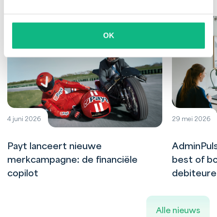
OK
4 juni 2026
29 mei 2026
Payt lanceert nieuwe
AdminPuls
merkcampagne: de financiële
best of bo
copilot
debiteur
Alle nieuws