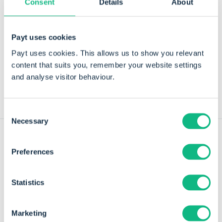
Consent
Details
About
met zijn passie voor software en ondernemerschap
innovatie in de sector gebracht.
Payt uses cookies
Deel dit artikel
Payt uses cookies. This allows us to show you relevant
content that suits you, remember your website settings
and analyse visitor behaviour.
Consent
Necessary
Selection
Preferences
Meer nieuws en inzichten uit onze
content hub
Statistics
Marketing