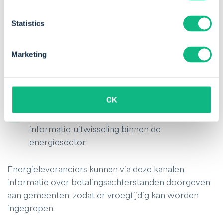
Statistics
Vroegsignalering door energieleveranciers aan
gemeenten verloopt via het Bureau Krediet
Marketing
Registratie (BKR) of Inforing.
BKR
registreert leningen, kredieten en
betalingsachterstanden van consumenten.
OK
Inforing
beheert energiedata en faciliteert de
informatie-uitwisseling binnen de
energiesector.
Energieleveranciers kunnen via deze kanalen
informatie over betalingsachterstanden doorgeven
aan gemeenten, zodat er vroegtijdig kan worden
ingegrepen.