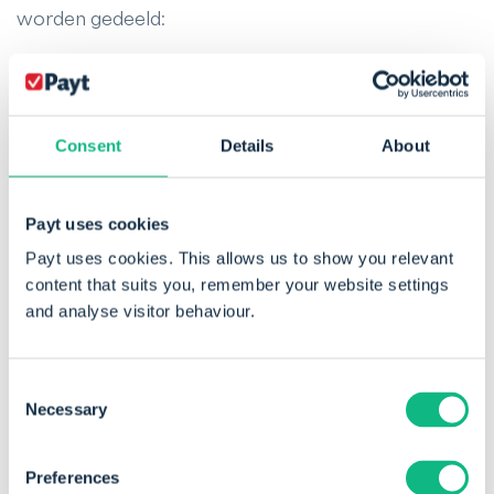
worden gedeeld:
Naam en contactgegevens van de
Consent
Details
About
klant
Payt uses cookies
Gegevens over
Payt uses cookies. This allows us to show you relevant
betalingsachterstanden
content that suits you, remember your website settings
and analyse visitor behaviour.
Gegevens over betalingsgedrag
Consent
Necessary
Eventuele andere relevante
Selection
informatie
Preferences