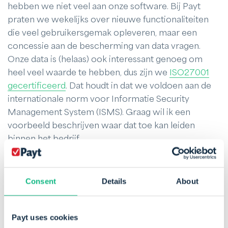
hebben we niet veel aan onze software. Bij Payt
praten we wekelijks over nieuwe functionaliteiten
die veel gebruikersgemak opleveren, maar een
concessie aan de bescherming van data vragen.
Onze data is (helaas) ook interessant genoeg om
heel veel waarde te hebben, dus zijn we
ISO27001
gecertificeerd
. Dat houdt in dat we voldoen aan de
internationale norm voor Informatie Security
Management System (ISMS). Graag wil ik een
voorbeeld beschrijven waar dat toe kan leiden
binnen het bedrijf.
We waren nog maar met 20 medewerkers toen we
het certificaat haalden. We hadden veel voorbereid
Consent
Details
About
en een goed doordacht beveiligingsbeleid
uitgeschreven. Binnen een jaar had iemand bij Payt
Payt uses cookies
bedacht dat dit beleidsdocument niet alleen bij de