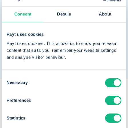
specialisten sparren om de volgende stap voor je
onderneming te zetten. Het team van JAS
Consent
Details
About
administratie houdt van een persoonlijke benadering
en staat altijd klaar om je vragen te beantwoorden.
Daarnaast heeft het team de kennis en ervaring in
Payt uses cookies
huis als het gaat om automatisering van je
Payt uses cookies. This allows us to show you relevant
boekhouding en financiële processen zoals
content that suits you, remember your website settings
debiteurenbeheer.
and analyse visitor behaviour.
Consent
Necessary
Selection
Preferences
Een greep uit onze
klanten
die
dagelijks vertrouwen op Payt
Statistics