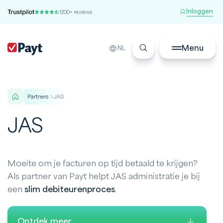
Inloggen
1200+ reviews
Menu
NL
partners
JAS
JAS
Moeite om je facturen op tijd betaald te krijgen?
Als partner van Payt helpt JAS administratie je bij
een
slim debiteurenproces
.
Ontdek meer