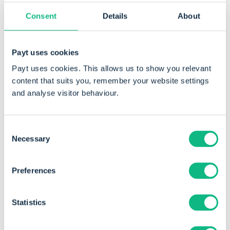
facturen die ik naar Payt had doorgezet, werden er 3
Consent
Details
About
direct betaald. En dat is natuurlijk ook zo prettig aan
deze app. Je probeert het en als je merkt dat het
goed werkt, ga je er vaker gebruik van maken. Ben je
Payt uses cookies
niet tevreden, dan zeg je de app net zo makkelijk
Payt uses cookies. This allows us to show you relevant
weer op!”
content that suits you, remember your website settings
and analyse visitor behaviour.
Consent
Necessary
Selection
Preferences
Statistics