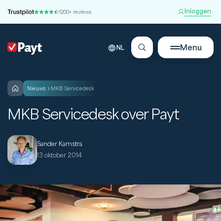
Inloggen
1200+ reviews
Menu
NL
nieuws
MKB Servicedesk
MKB Servicedesk over Payt
Sander Kamstra
13 oktober 2014