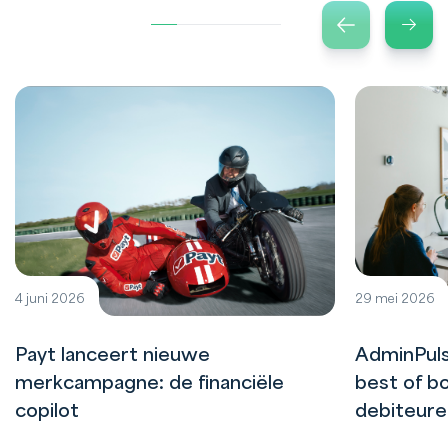
4 juni 2026
29 mei 2026
Payt lanceert nieuwe
AdminPuls
merkcampagne: de financiële
best of bo
copilot
debiteur