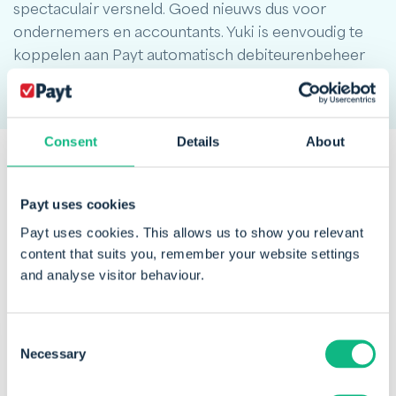
spectaculair versneld. Goed nieuws dus voor
ondernemers en accountants. Yuki is eenvoudig te
koppelen aan Payt automatisch debiteurenbeheer
Consent
Details
About
Payt uses cookies
Een greep uit onze
klanten
die
Payt uses cookies. This allows us to show you relevant
vertrouwen op Payt
content that suits you, remember your website settings
and analyse visitor behaviour.
Consent
Necessary
Selection