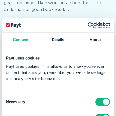
geautomatiseerd kan worden. Je bent tenslotte
ondernemer, geen boekhouder.
Consent
Details
About
Een greep uit onze
klanten
die
Payt uses cookies
vertrouwen op Payt
Payt uses cookies. This allows us to show you relevant
content that suits you, remember your website settings
and analyse visitor behaviour.
Consent
Necessary
Selection