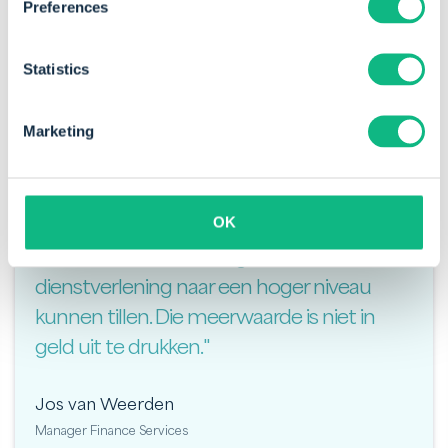
Preferences
Statistics
Marketing
"Door Payt is de kwaliteit van ons
debiteurenbeheer aanzienlijk verbeterd,
OK
maar hebben we ook de kwaliteit van onze
customer service en algehele
dienstverlening naar een hoger niveau
kunnen tillen. Die meerwaarde is niet in
geld uit te drukken."
Jos van Weerden
Manager Finance Services