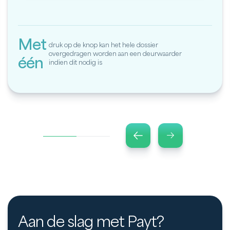
Met
druk op de knop kan het hele dossier
overgedragen worden aan een deurwaarder
één
indien dit nodig is
Aan de slag met Payt?