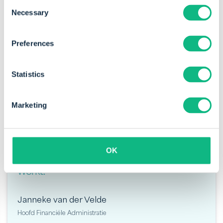
Consent
Necessary
Selection
Preferences
Statistics
Marketing
"Het feit dat we jaarlijks maar heel weinig
incassotrajecten starten, geeft aan dat het
OK
debiteurenbeheer van Payt gewoon
werkt."
Janneke van der Velde
Hoofd Financiële Administratie