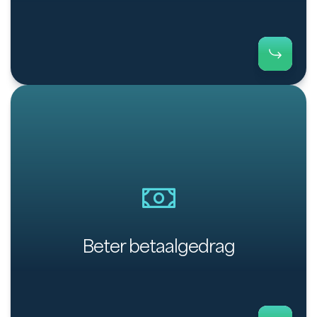
Payt volgt facturen én storneringen consistent
op voor snellere en eenvoudigere betalingen.
Beter betaalgedrag