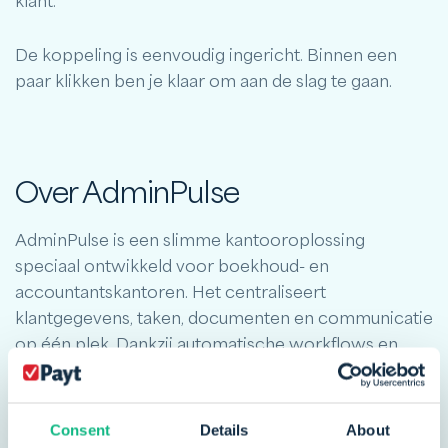
klant.
De koppeling is eenvoudig ingericht. Binnen een
paar klikken ben je klaar om aan de slag te gaan.
Over AdminPulse
AdminPulse is een slimme kantooroplossing
speciaal ontwikkeld voor boekhoud- en
accountantskantoren. Het centraliseert
klantgegevens, taken, documenten en communicatie
op één plek. Dankzij automatische workflows en
herinneringen verhoogt het de efficiëntie. Het
platform is veilig, GDPR-compliant en altijd
beschikbaar in de cloud. AdminPulse groeit mee met
Consent
Details
About